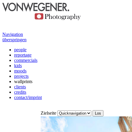
Navigation
überspringen
people
reportage
commercials
kids
moods
projects
wallprints
clients
credits
contact/imprint
Zielseite